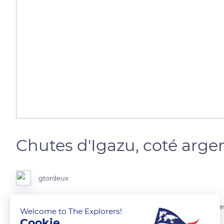
Chutes d'Igazu, coté arge
gtordeux
Jusqu’à 6 millions de litres d’eau par seconde, c'est à dire 6 000 tonn
Welcome to The Explorers!
Cookie