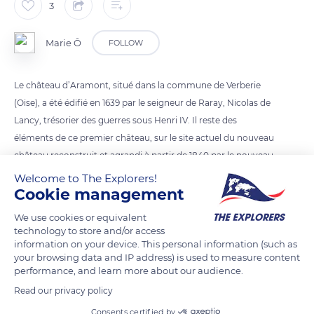
3
Marie Ô
FOLLOW
Le château d’Aramont, situé dans la commune de Verberie
(Oise), a été édifié en 1639 par le seigneur de Raray, Nicolas de
Lancy, trésorier des guerres sous Henri IV. Il reste des
éléments de ce premier château, sur le site actuel du nouveau
château reconstruit et agrandi à partir de 1840 par le nouveau
propriétaire Hippolyte Mosselman, banquier bruxellois.
Welcome to The Explorers!
Cookie management
Ce château appartient maintenant à la commune de Verberie
et abrite des salles de réception, des gîtes et des organismes
We use cookies or equivalent
technology to store and/or access
information on your device. This personal information (such as
your browsing data and IP address) is used to measure content
READ MORE
TRANSLATE
performance, and learn more about our audience.
Read our privacy policy
Consents certified by