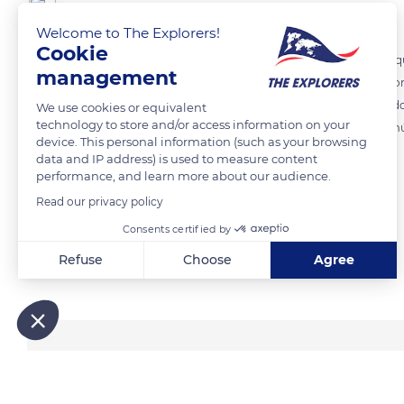
Gabriel Bienzobas
Welcome to The Explorers!
Cookie
La cebra de llanura, de sabana, de planicie o simplemente común (Eq
management
de las llanuras y sabanas desde el sur de Etiopía a lo largo del África o
cebra de la llanura es hoy menos numerosa de lo que fue en el pasado
We use cookies or equivalent
technology to store and/or access information on your
carne y cuero), así como la reducción de su hábitat, pero aún es comú
device. This personal information (such as your browsing
data and IP address) is used to measure content
performance, and learn more about our audience.
READ MORE
TRANSLATE
Read our privacy policy
Consents certified by
Refuse
Choose
Agree
Related content
Axeptio consent
Consent Management Platform: Personalize Your Options
Our platform empowers you to tailor and manage your privacy