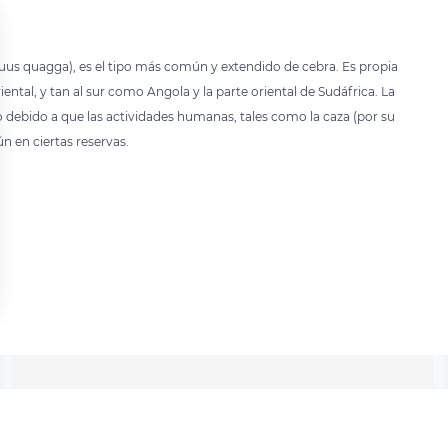
uus quagga), es el tipo más común y extendido de cebra. Es propia
riental, y tan al sur como Angola y la parte oriental de Sudáfrica. La
 debido a que las actividades humanas, tales como la caza (por su
n en ciertas reservas.
 settings, ensuring compliance with regulations. Customize your