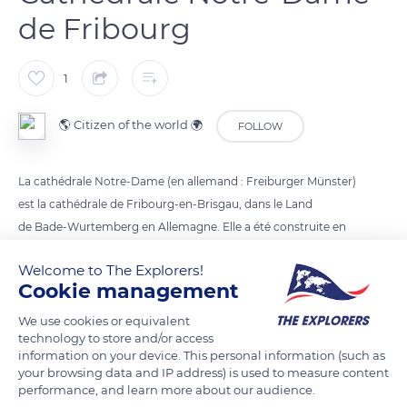
de Fribourg
1
🌎 Citizen of the world 🌍
FOLLOW
La cathédrale Notre-Dame (en allemand : Freiburger Münster)
est la cathédrale de Fribourg-en-Brisgau, dans le Land
de Bade-Wurtemberg en Allemagne. Elle a été construite en
trois étapes. La première débuta en 1120 sous le règne du duc
Welcome to The Explorers!
Conrad de Zähringen, la seconde en 1210, et la troisième
Cookie management
en 1230. Il ne reste de la construction d'origine que les
fondations. L'église devint le siège de l'archidiocèse de
We use cookies or equivalent
technology to store and/or access
Fribourg-en-Brisgau en 1827.
information on your device. This personal information (such as
your browsing data and IP address) is used to measure content
performance, and learn more about our audience.
READ MORE
TRANSLATE