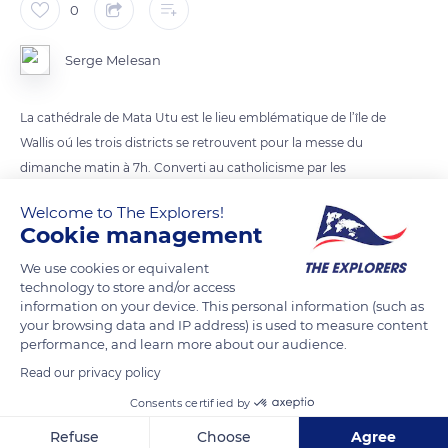
0
Serge Melesan
La cathédrale de Mata Utu est le lieu emblématique de l’île de
Wallis oú les trois districts se retrouvent pour la messe du
dimanche matin à 7h. Converti au catholicisme par les
maristes es habitants de Wallis sont encore aujourd’hui très
Welcome to The Explorers!
attachés à la religion qui a une part importante dans la vie de
Cookie management
l’île associée aux coutumes locales.
We use cookies or equivalent
technology to store and/or access
READ MORE
TRANSLATE
information on your device. This personal information (such as
your browsing data and IP address) is used to measure content
performance, and learn more about our audience.
Read our privacy policy
Consents certified by
Refuse
Choose
Agree