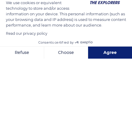
We use cookies or equivalent
sommerso.
technology to store and/or access
information on your device. This personal information (such as
your browsing data and IP address) is used to measure content
READ MORE
TRANSLATE
performance, and learn more about our audience.
Read our privacy policy
Consents certified by
Refuse
Choose
Agree
Axeptio consent
Consent Management Platform: Personalize Your Options
Our platform empowers you to tailor and manage your privacy se
28822 Cannobio, Province of Verbano-Cusio-Ossola, Italy
Related content