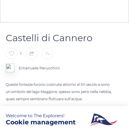
Castelli di Cannero
1
Emanuele Perucchini
Queste fortezze furono costruite attorno al XII secolo e sono
un simbolo del lago Maggiore, spesso sono persi nella nebbia,
quasi sempre sembrano fluttuare sull’acqua.
Si narra che nelle giornate in cui la nebbia è particolarmente
Welcome to The Explorers!
fitta sul lago, sia possibile scorgere un veliero fantasma che
Cookie management
veleggia attorno al castello reclamando l’antico tesoro