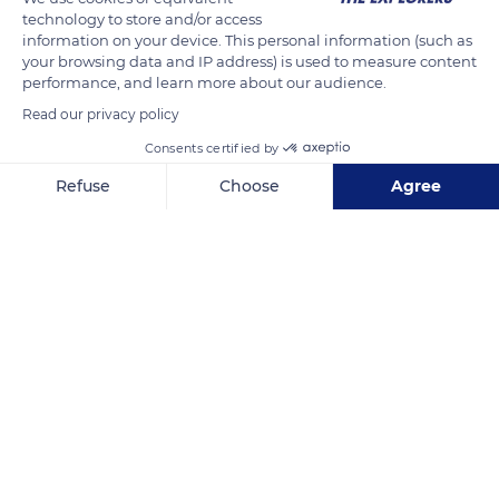
technology to store and/or access
information on your device. This personal information (such as
your browsing data and IP address) is used to measure content
READ MORE
TRANSLATE
performance, and learn more about our audience.
Read our privacy policy
Consents certified by
Refuse
Choose
Agree
Axeptio consent
Consent Management Platform: Personalize Your Options
Our platform empowers you to tailor and manage your privacy se
Toky AND
Related content