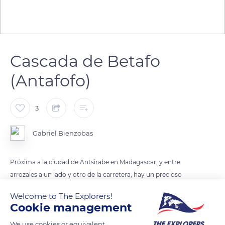
Cascada de Betafo
(Antafofo)
3
Gabriel Bienzobas
Próxima a la ciudad de Antsirabe en Madagascar, y entre
arrozales a un lado y otro de la carretera, hay un precioso
salto de agua o catarata, que alcanza los 20 metros de altura y
Welcome to The Explorers!
tiene un caudal más que resperable. La altura de la caída del
Cookie management
agua hace que esta se pulverice, creando bellos efectos
We use cookies or equivalent
ópticos.