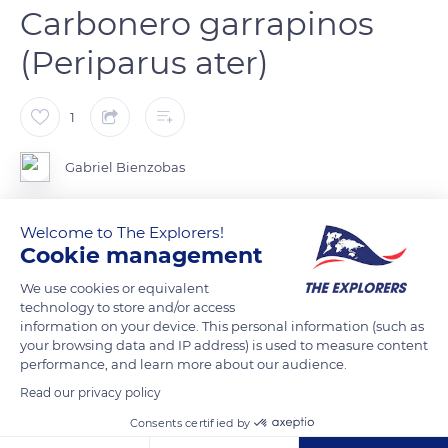
Carbonero garrapinos
(Periparus ater)
1
Gabriel Bienzobas
El carbonero garrapinos (Periparus ater) es una especie de ave
Welcome to The Explorers!
Cookie management
paseriforme de la familia Paridae propia de Eurasia y el norte
de África. Es bastante común y suele ser sedentario, la mayor
We use cookies or equivalent
parte de sus poblaciones no migran.
technology to store and/or access
information on your device. This personal information (such as
your browsing data and IP address) is used to measure content
Paseriforme de pequeño tamaño (11,5 cm). Se distingue
performance, and learn more about our audience.
fácilmente por su capirote negro, marcada mancha blanca en
Read our privacy policy
nuca y mejillas, mentón y garganta negros y cobertoras alares
Consents certified by
superiores con bordes blancos formando doble franja alar. Sin