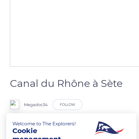
Canal du Rhône à Sète
Megadoc34
FOLLOW
Welcome to The Explorers!
Cookie
Canal du Rhône à Sète
Image illustrative de l’article Canal du Rhône à Sète