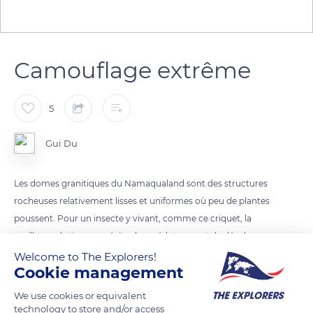
Camouflage extrême
5
Gui Du
Les domes granitiques du Namaqualand sont des structures
rocheuses relativement lisses et uniformes où peu de plantes
poussent. Pour un insecte y vivant, comme ce criquet, la
meilleur solution pour éviter les prédateurs est de développer
un camouflage lui permettant de se fondre dans le décor,
Welcome to The Explorers!
Cookie management
imitant les couleurs de la roche couverte de lichens.
We use cookies or equivalent
technology to store and/or access
READ MORE
TRANSLATE