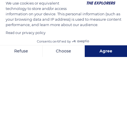
We use cookies or equivalent
La plupart de ces symboles religieux ont été détruits à la
technology to store and/or access
Révolution. Et ceux présents ont été installés au 19ème siècle.
information on your device. This personal information (such as
La croix de Saint Martin se trouve face au portail de l’église,
your browsing data and IP address) is used to measure content
entourée d’érables.
performance, and learn more about our audience.
Read our privacy policy
Consents certified by
READ MORE
TRANSLATE
Refuse
Choose
Agree
Axeptio consent
Consent Management Platform: Personalize Your Options
Our platform empowers you to tailor and manage your privacy se
11 Rue Prte Baron