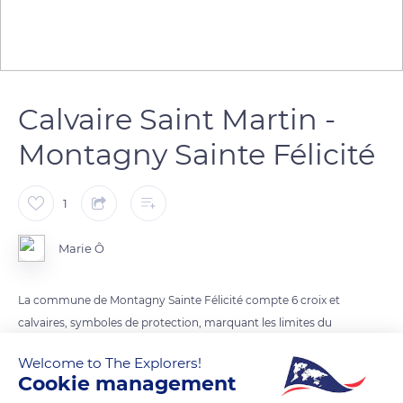
Calvaire Saint Martin -
Montagny Sainte Félicité
1
Marie Ô
La commune de Montagny Sainte Félicité compte 6 croix et
calvaires, symboles de protection, marquant les limites du
village.
Welcome to The Explorers!
Ils ont autrefois servis d’étapes de processions, notamment le
Cookie management
10 juillet pour la fête de Sainte Félicité.