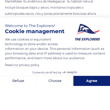
Mantellidae. Es endémica de Madagascar. Su hábitat natural
incluye bosques bajos y secos, montanos tropicales o
subtropicales secos, ríos y zonas previamente boscosas ahora
muy degradadas. Está amenazada de extinción por la pérdida
Welcome to The Explorers!
de su hábitat natural.
Cookie management
Se encuentra en una franja que cruza Madagascar de norte a
sur y que ocupa casi toda la zona este de la isla.
We use cookies or equivalent
technology to store and/or access
information on your device. This personal information (such as
your browsing data and IP address) is used to measure content
READ MORE
TRANSLATE
performance, and learn more about our audience.
Read our privacy policy
Consents certified by
Refuse
Choose
Agree
Axeptio consent
Consent Management Platform: Personalize Your Options
Our platform empowers you to tailor and manage your privacy se