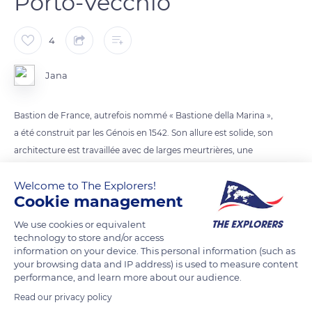
Porto-Vecchio
4
Jana
Bastion de France, autrefois nommé « Bastione della Marina »,
a été construit par les Génois en 1542. Son allure est solide, son
architecture est travaillée avec de larges meurtrières, une
grande salle voutée menant à une petite cour de ronde et une
Welcome to The Explorers!
stratégique échauguette. Il permettait de surveiller les
Cookie management
mouvements des bateaux dans le port.
Aujourd’hui restauré, il sert de centre d’expositions.
We use cookies or equivalent
technology to store and/or access
information on your device. This personal information (such as
READ MORE
TRANSLATE
your browsing data and IP address) is used to measure content
performance, and learn more about our audience.
Read our privacy policy