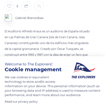
3
Gabriel Bienzobas
El Auditorio Alfredo Kraus es un auditorio de España situado
en Las Palmas de Gran Canaria (isla de Gran Canaria, Islas
Canarias) constituyendo uno de los edificios más singulares
de la capital grancanaria. Creado por Óscar Tusquets, se
construyó entre 1993 y 1997 con la idea de erigir un faro que
protegiera la playa de Las Canteras.
Welcome to The Explorers!
Cookie management
En su sala principal, tras la orquesta se abre un enorme
We use cookies or equivalent
ventanal que posibilita la vista del Atlántico mientras se asiste
technology to store and/or access
a un concierto.
information on your device. This personal information (such as
your browsing data and IP address) is used to measure content
performance, and learn more about our audience.
READ MORE
TRANSLATE
Read our privacy policy