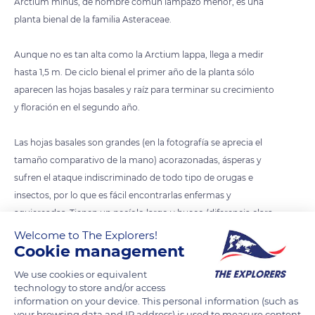
Arctium minus, de nombre común lampazo menor, es una
planta bienal de la familia Asteraceae.
Aunque no es tan alta como la Arctium lappa, llega a medir
hasta 1,5 m. De ciclo bienal el primer año de la planta sólo
aparecen las hojas basales y raíz para terminar su crecimiento
y floración en el segundo año.
Las hojas basales son grandes (en la fotografía se aprecia el
tamaño comparativo de la mano) acorazonadas, ásperas y
sufren el ataque indiscriminado de todo tipo de orugas e
insectos, por lo que es fácil encontrarlas enfermas y
agujereadas. Tienen un pecíolo largo y hueco (diferencia clara
con A. lappa).
Welcome to The Explorers!
Cookie management
Las hojas a lo largo del tallo, con el pecíolo más corto, son
We use cookies or equivalent
alternas, con el borde de la hoja dentado irregularmente y un
technology to store and/or access
information on your device. This personal information (such as
poco ondulado. Con pelillos muy finos y espesos
your browsing data and IP address) is used to measure content