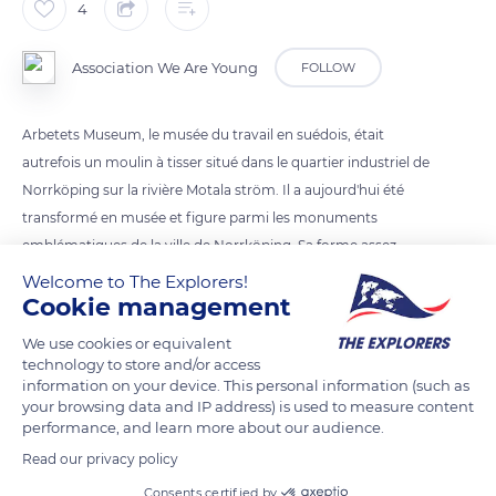
4
Association We Are Young
FOLLOW
Arbetets Museum, le musée du travail en suédois, était
autrefois un moulin à tisser situé dans le quartier industriel de
Norrköping sur la rivière Motala ström. Il a aujourd'hui été
transformé en musée et figure parmi les monuments
emblématiques de la ville de Norrköping. Sa forme assez
triangulaire rappelle à Tristan le Flatiron Building que l'on peut
Welcome to The Explorers!
Cookie management
trouver à New York mais pas sûr que cette ressemblance soit
partagée par tout le monde...
We use cookies or equivalent
WAY
technology to store and/or access
information on your device. This personal information (such as
your browsing data and IP address) is used to measure content
READ MORE
TRANSLATE
performance, and learn more about our audience.
Read our privacy policy
Consents certified by