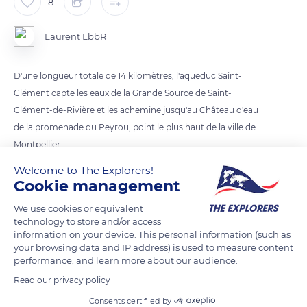
8
Laurent LbbR
D'une longueur totale de 14 kilomètres, l'aqueduc Saint-
Clément capte les eaux de la Grande Source de Saint-
Clément-de-Rivière et les achemine jusqu'au Château d'eau
de la promenade du Peyrou, point le plus haut de la ville de
Montpellier.
Welcome to The Explorers!
Henri Pitot, ingénieur en hydraulique français, chargé de sa
Cookie management
réalisation, s'inspire de l'architecture du pont du Gard pour la
We use cookies or equivalent
structure de l'aqueduc.
technology to store and/or access
information on your device. This personal information (such as
your browsing data and IP address) is used to measure content
READ MORE
TRANSLATE
performance, and learn more about our audience.
Read our privacy policy
Consents certified by