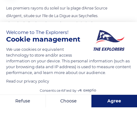
Les premiers rayons du soleil sur la plage d'Anse Source
d'Argent, située sur l'île de La Digue aux Seychelles.
Elue plus belle plage du monde, ce petit écrin de nature
préservé du tourisme de masse, est un lieu de passage rêvé
Welcome to The Explorers!
Cookie management
pour y faire quelques photos. Un sable blanc, des rochers
argentés aux formes étonnantes, une eau cristalline. Le
We use cookies or equivalent
paradis sur terre.
technology to store and/or access
information on your device. This personal information (such as
your browsing data and IP address) is used to measure content
performance, and learn more about our audience.
READ MORE
TRANSLATE
Read our privacy policy
Consents certified by
Refuse
Choose
Agree
Axeptio consent
Consent Management Platform: Personalize Your Options
Our platform empowers you to tailor and manage your privacy se