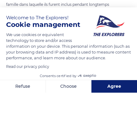
famille dans laquelle ils furent inclus pendant longtemps
avant que celle-ci n’éclate à la fin des années 1980. Le genre
Welcome to The Explorers!
Anolis est très vaste, avec près de 380 espèces.
Cookie management
We use cookies or equivalent
READ MORE
TRANSLATE
technology to store and/or access
information on your device. This personal information (such as
your browsing data and IP address) is used to measure content
performance, and learn more about our audience.
Read our privacy policy
Consents certified by
Related content
Refuse
Choose
Agree
Axeptio consent
Consent Management Platform: Personalize Your Options
Our platform empowers you to tailor and manage your privacy se