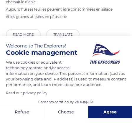
chassait le diable.
Aujourd’hui ses feuilles peuvent être consommées en salade
et les graines utilisées en pâtisserie
READ MORE
TRANSLATE
Welcome to The Explorers!
Cookie management
We use cookies or equivalent
technology to store and/or access
information on your device. This personal information (such as
your browsing data and IP address) is used to measure content
performance, and learn more about our audience.
Read our privacy policy
Consents certified by
1000B Chemin des Vaches
Refuse
Choose
Agree
Axeptio consent
Consent Management Platform: Personalize Your Options
Our platform empowers you to tailor and manage your privacy se