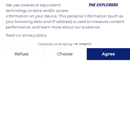
We use cookies or equivalent
fermée au public depuis 1977.
technology to store and/or access
Depuis 2001, le public peut découvrir dans la Néocueva (située
information on your device. This personal information (such as
à 300 mètres de la grotte originale) les reproductions à
your browsing data and IP address) is used to measure content
performance, and learn more about our audience.
l’identique des principales peintures rupestres.
Read our privacy policy
Consents certified by
READ MORE
TRANSLATE
Refuse
Choose
Agree
Axeptio consent
Consent Management Platform: Personalize Your Options
Our platform empowers you to tailor and manage your privacy se
C. Revolgo, 2A