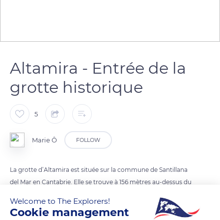
Altamira - Entrée de la
grotte historique
5
Marie Ô
FOLLOW
La grotte d’Altamira est située sur la commune de Santillana
del Mar en Cantabrie. Elle se trouve à 156 mètres au-dessus du
niveau actuel de la mer, dans le versant nord du Mont
Welcome to The Explorers!
Vispieres.
Cookie management
Découverte en 1876 par Marcelino Sanz de Sautuola, elle est