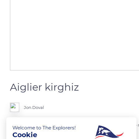
Aiglier kirghiz
Jon.Doval
La chasse à l'aigle est une pratique kirghiz qui tend à se perdre. Cette
Welcome to The Explorers!
Cookie