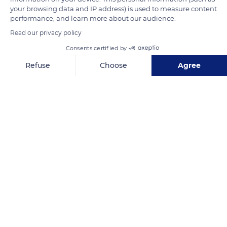
your browsing data and IP address) is used to measure content
READ MORE
TRANSLATE
performance, and learn more about our audience.
Read our privacy policy
Consents certified by
Refuse
Choose
Agree
Axeptio consent
Consent Management Platform: Personalize Your Options
Our platform empowers you to tailor and manage your privacy se
INDIA TOUR TRAVELS
Related content