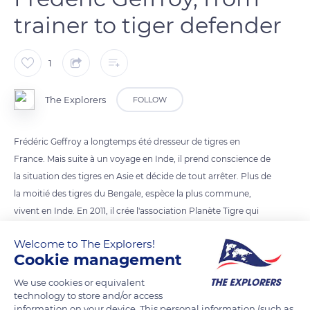
trainer to tiger defender
1
The Explorers
FOLLOW
Frédéric Geffroy a longtemps été dresseur de tigres en
France. Mais suite à un voyage en Inde, il prend conscience de
la situation des tigres en Asie et décide de tout arrêter. Plus de
la moitié des tigres du Bengale, espèce la plus commune,
vivent en Inde. En 2011, il crée l'association Planète Tigre qui
oeuvre pour la protection de l'espèce en Inde et à sensibiliser
Welcome to The Explorers!
les populations locales.
Cookie management
Photo credit: Frederic Geffroy
We use cookies or equivalent
technology to store and/or access
information on your device. This personal information (such as